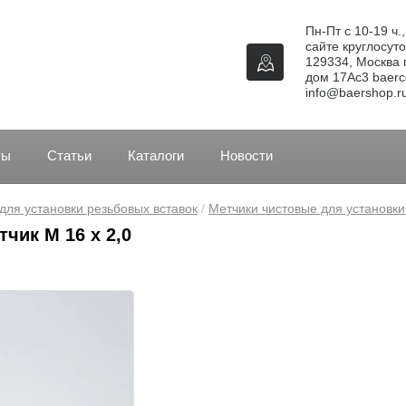
Пн-Пт с 10-19 ч.
сайте круглосуто
129334, Москва г
дом 17Ас3 baerco
info@baershop.r
ты
Статьи
Каталоги
Новости
для установки резьбовых вставок
 / 
Метчики чистовые для установки
чик M 16 x 2,0