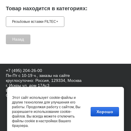
Товар находится в категориях:
Резьбовые вставки FILTEC+
Назад
+7 (495) 204-26-00
Пн-Пт с 10-19 ч., заказы на сайте
круглосуточно: Россия, 129334, Москва
г, Искры ул, дом 17Ас3
baercoil@mail.ru, info@baershop.ru
Сайт создан в:
megagroup.ru
Этот сайт использует cookie-файлы и
другие технологии для улучшения его
работы. Продолжая работу с сайтом, Вы
Хорошо
разрешаете использование cookie-
файлов. Вы всегда можете отключить
файлы cookie в настройках Вашего
браузера.