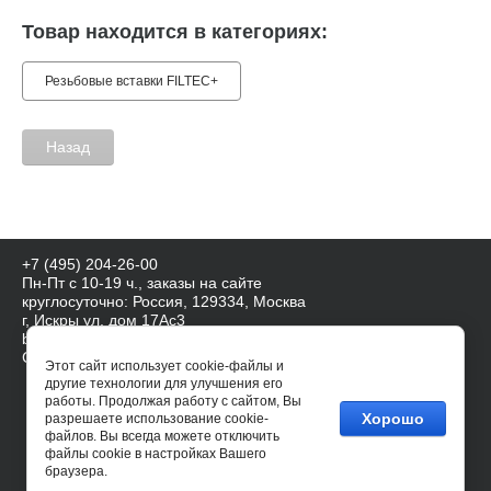
Товар находится в категориях:
Резьбовые вставки FILTEC+
Назад
+7 (495) 204-26-00
Пн-Пт с 10-19 ч., заказы на сайте
круглосуточно: Россия, 129334, Москва
г, Искры ул, дом 17Ас3
baercoil@mail.ru, info@baershop.ru
Сайт создан в:
megagroup.ru
Этот сайт использует cookie-файлы и
другие технологии для улучшения его
работы. Продолжая работу с сайтом, Вы
Хорошо
разрешаете использование cookie-
файлов. Вы всегда можете отключить
файлы cookie в настройках Вашего
браузера.