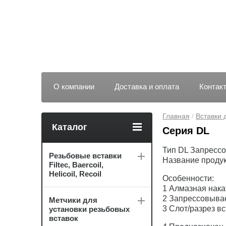
О компании
Доставка и оплата
Контак
Главная
 / 
Вставки 
Каталог
Серия DL
Тип DL Запресс
Резьбовые вставки
Название продук
Filtec, Baercoil,
Helicoil, Recoil
Особенности:
1 Алмазная нака
2 Запрессовыва
Метчики для
3 Cлот/разрез в
установки резьбовых
вставок