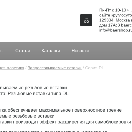
Пн-Пт с 10-19 ч.
сайте круглосуто
129334, Москва г
дом 17Ас3 baerco
info@baershop.r
ты
Статьи
Каталоги
Новости
для пластика
 / 
Запрессовываемые вставки
 / Серия DL
овываемые резьбовые вставки
та: Резьбовые вставки типа DL
тка обеспечивает максимальное поверхностное трение
емые резьбовые вставки
ставки производит эффект расширения для самоблокировки