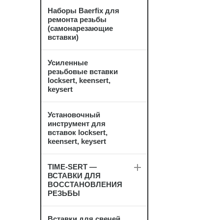
Наборы Baerfix для
ремонта резьбы
(самонарезающие
вставки)
Усиленные
резьбовые вставки
locksert, keensert,
keysert
Установочный
инструмент для
вставок locksert,
keensert, keysert
TIME-SERT —
ВСТАВКИ ДЛЯ
ВОССТАНОВЛЕНИЯ
РЕЗЬБЫ
Вставки для свечей